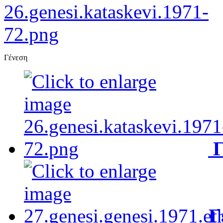
Γένεση
Γ
Γ