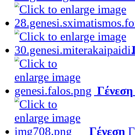
Γένεση
Γένεση
Γ