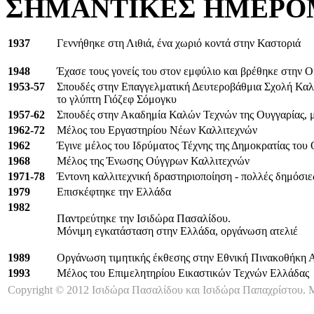
ΣΗΜΑΝΤΙΚΕΣ ΗΜΕΡΟ
1937
Γεννήθηκε στη Λιθιά, ένα χωριό κοντά στην Καστοριά
1948
Έχασε τους γονείς του στον εμφύλιο και βρέθηκε στην 
1953-57
Σπουδές στην Επαγγελματική Δευτεροβάθμια Σχολή Κα
το γλύπτη Γιόζεφ Σόμογκυ
1957-62
Σπουδές στην Ακαδημία Καλών Τεχνών της Ουγγαρίας, 
1962-72
Μέλος του Εργαστηρίου Νέων Καλλιτεχνών
1962
Έγινε μέλος του Ιδρύματος Τέχνης της Δημοκρατίας του
1968
Μέλος της Ένωσης Ούγγρων Καλλιτεχνών
1971-78
Έντονη καλλιτεχνική δραστηριοποίηση - πολλές δημόσιε
1979
Επισκέφτηκε την Ελλάδα
1982
Παντρεύτηκε την Ισιδώρα Πασαλίδου.
Μόνιμη εγκατάσταση στην Ελλάδα, οργάνωση ατελιέ
1989
Οργάνωση τιμητικής έκθεσης στην Εθνική Πινακοθήκη 
1993
Μέλος του Επιμελητηρίου Εικαστικών Τεχνών Ελλάδας
Copyright © 2012 Ισιδώρα Πασαλίδου και Ισιδώρα Παπαχρίστου. Μ